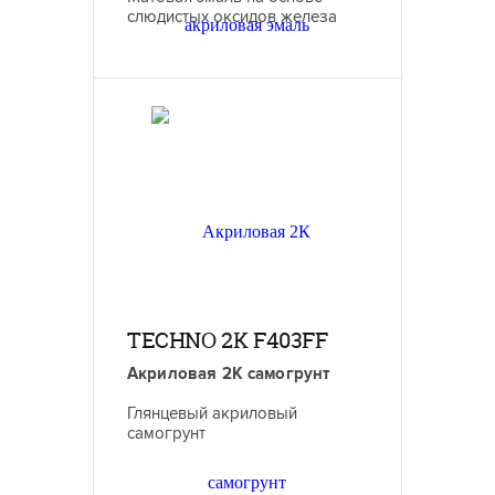
слюдистых оксидов железа
TECHNO 2K F403FF
Акриловая 2К самогрунт
Глянцевый акриловый
самогрунт