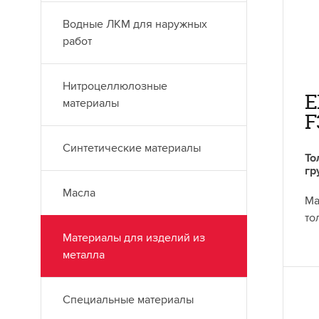
Водные ЛКМ для наружных
работ
Нитроцеллюлозные
E
материалы
F
Синтетические материалы
То
гр
Масла
Ма
то
Материалы для изделий из
металла
Специальные материалы