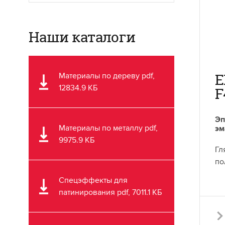
Наши каталоги
E
Материалы по дереву pdf,
12834.9 КБ
F
Эп
Материалы по металлу pdf,
эм
9975.9 КБ
Гл
по
Спецэффекты для
патинирования pdf, 7011.1 КБ