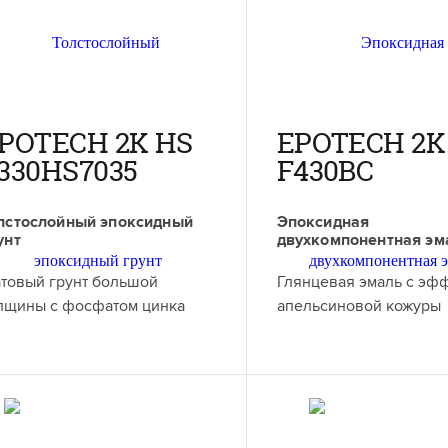
POTECH 2K HS
EPOTECH 2K
330HS7035
F430BC
лстослойный эпоксидный
Эпоксидная
унт
двухкомпонентная эм
товый грунт большой
Глянцевая эмаль с эф
лщины с фосфатом цинка
апельсиновой кожуры