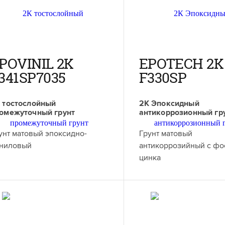
POVINIL 2K
EPOTECH 2K
341SP7035
F330SP
 тостослойный
2К Эпоксидный
омежуточный грунт
антикоррозионный гр
унт матовый эпоксидно-
Грунт матовый
ниловый
антикоррозийный с ф
цинка