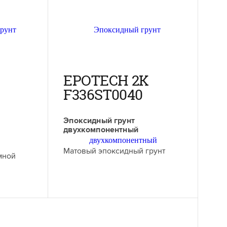
EPOTECH 2K
F336ST0040
Эпоксидный грунт
двухкомпонентный
Матовый эпоксидный грунт
мной