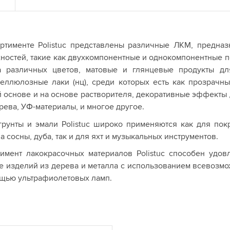
ртименте Polistuc представлены различные ЛКМ, предна
ностей, такие как двухкомпонентные и однокомпонентные п
а различных цветов, матовые и глянцевые продукты дл
еллюлозные лаки (нц), среди которых есть как прозрачн
 основе и на основе растворителя, декоративные эффект
рева, УФ-материалы, и многое другое.
грунты и эмали Polistuc широко применяются как для по
а сосны, дуба, так и для яхт и музыкальных инструментов.
имент лакокрасочных материалов Polistuc способен удов
е изделий из дерева и металла с использованием всевозмо
щью ультрафиолетовых ламп.