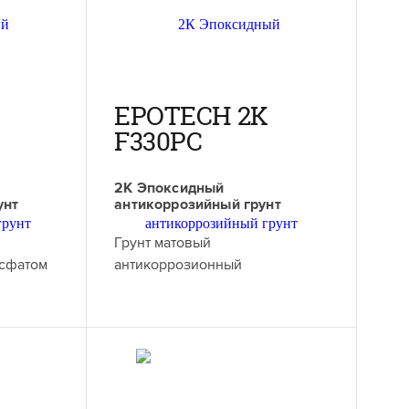
EPOTECH 2K
F330PC
2К Эпоксидный
унт
антикоррозийный грунт
Грунт матовый
осфатом
антикоррозионный