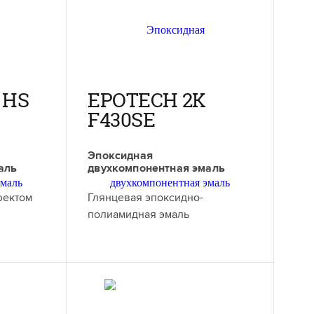
 HS
EPOTECH 2K
F430SE
Эпоксидная
аль
двухкомпонентная эмаль
фектом
Глянцевая эпоксидно-
полиамидная эмаль