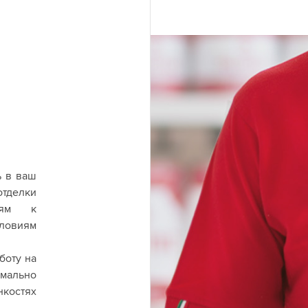
ь в ваш
отделки
иям к
ловиям
боту на
мально
нкостях