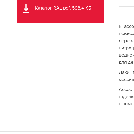
Каталог RAL pdf, 598.4 КБ
В ассо
поверх
дерев
нитроц
водной
для де
Лаки, 
массив
Ассорт
отделк
с помо