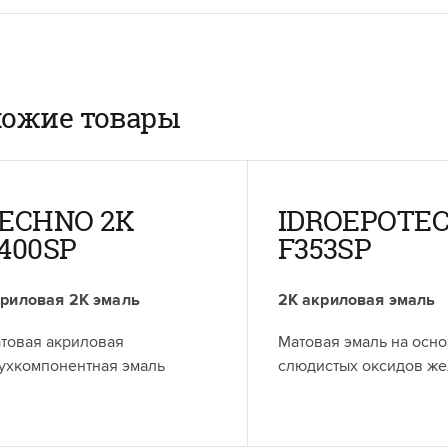
ожие товары
ECHNO 2K
IDROEPOTEC
400SP
F353SP
риловая 2К эмаль
2К акриловая эмаль
товая акриловая
Матовая эмаль на осн
ухкомпонентная эмаль
слюдистых оксидов же