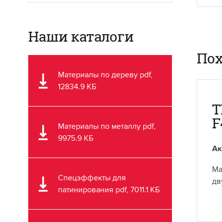
Наши каталоги
Пох
Материалы по дереву pdf,
12834.9 КБ
T
F
Материалы по металлу pdf,
9975.9 КБ
Ак
Ма
Спецэффекты для
дв
патинирования pdf, 7011.1 КБ