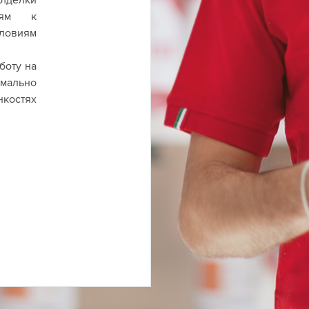
иям к
ловиям
боту на
мально
нкостях