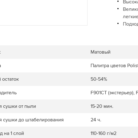
Высок
Велик
легки
Подхо
к
Матовый
а
Палитра цветов Polis
 остаток
50-54%
рдитель
F901CT (экстерьер), 
я сушки от пыли
15-20 мин.
я сушки до штабелирования
24 ч.
д на 1 слой
110-160 г/м2