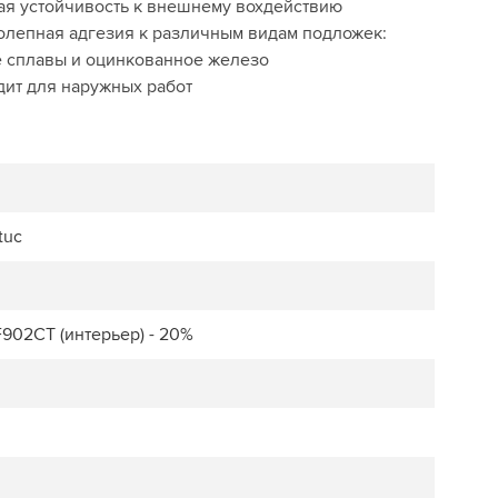
ая устойчивость к внешнему вохдействию
олепная адгезия к различным видам подложек:
е сплавы и оцинкованное железо
дит для наружных работ
tuc
F902CT (интерьер) - 20%