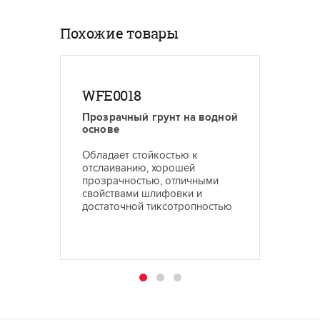
Похожие товары
WFE0018
WFS0
Прозрачный грунт на водной
Прозр
основе
быстро
водной
Обладает стойкостью к
Продук
отслаиванию, хорошей
быстры
прозрачностью, отличными
быстро
свойствами шлифовки и
воды, ч
достаточной тиксотропностью
возмож