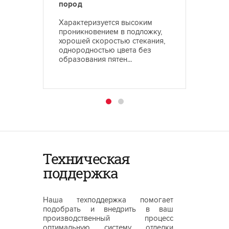
пород
древе
Характеризуется высоким
Характ
проникновением в подложку,
проник
хорошей скоростью стекания,
хороше
однородностью цвета без
одноро
образования пятен...
образов
Техническая
поддержка
Наша техподдержка помогает
подобрать и внедрить в ваш
производственный процесс
оптимальную систему отделки