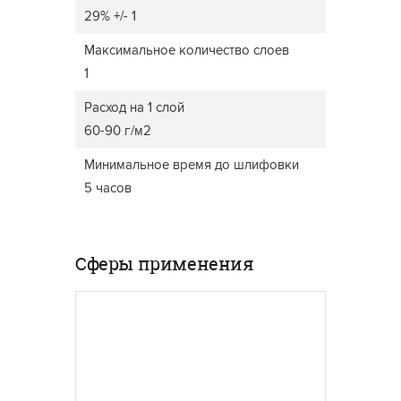
29% +/- 1
Максимальное количество слоев
1
Расход на 1 слой
60-90 г/м2
Минимальное время до шлифовки
5 часов
Сферы применения
ОКНА
САДОВ
Для оконных рам
используются специальные
Мебель
материалы, обладающие
исполь