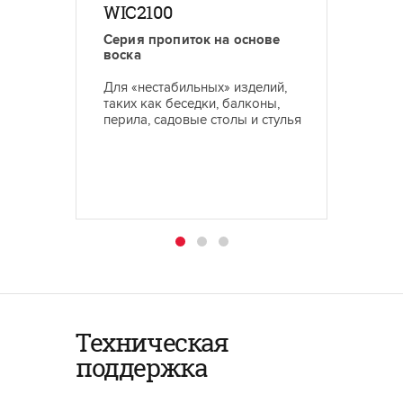
WIC2100
WIC2
Серия пропиток на основе
Серия 
воска
воска
Для «нестабильных» изделий,
хороши
таких как беседки, балконы,
атмосф
перила, садовые столы и стулья
влаги
Техническая
поддержка