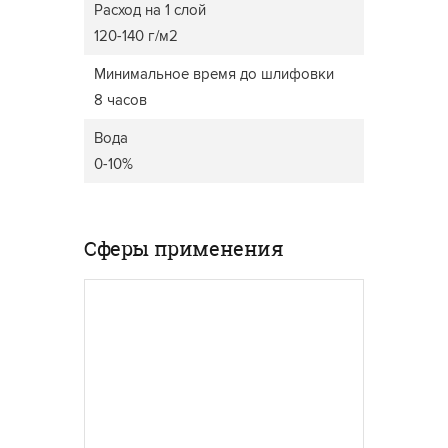
Расход на 1 слой
120-140 г/м2
Минимальное время до шлифовки
8 часов
Вода
0-10%
Сферы применения
ОКНА
САДОВ
Для оконных рам
используются специальные
Мебель
материалы, обладающие
исполь
водоотталкивающими и
высоко
износостойкими
должна
характеристиками и
любые 