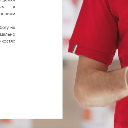
иям к
ловиям
боту на
мально
нкостях