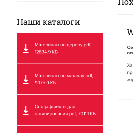
Пох
Наши каталоги
W
Материалы по дереву pdf,
Се
12834.9 КБ
ос
Ха
пр
Материалы по металлу pdf,
хо
9975.9 КБ
Спецэффекты для
патинирования pdf, 7011.1 КБ