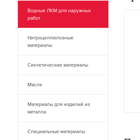
Водные ЛКМ для наружных
работ
О
Дл
Нитроцеллюлозные
ис
материалы
ма
во
Синтетические материалы
из
ха
га
Масла
ма
до
да
Материалы для изделий из
от
металла
ла
Специальные материалы