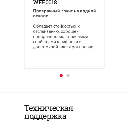
WFE0018
WCE 
Прозрачный грунт на водной
Красит
основе
серии 
Обладает стойкостью к
отслаиванию, хорошей
Морилк
прозрачностью, отличными
свойствами шлифовки и
достаточной тиксотропностью
Техническая
поддержка