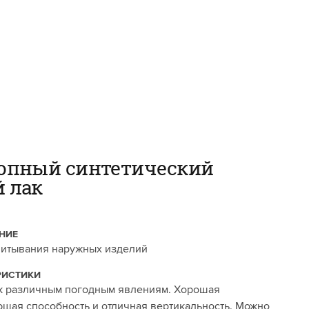
опный синтетический
 лак
НИЕ
итывания наружных изделий
РИСТИКИ
к различным погодным явлениям. Хорошая
щая способность и отличная вертикальность. Можно