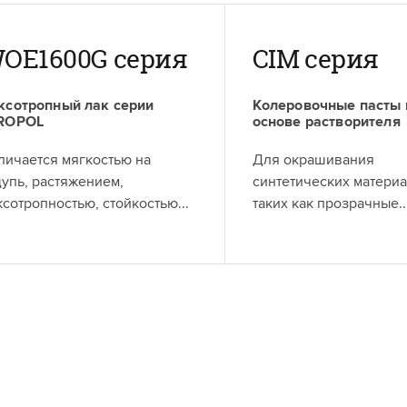
OE1600G серия
CIM серия
ксотропный лак серии
Колеровочные пасты 
ROPOL
основе растворителя
личается мягкостью на
Для окрашивания
упь, растяжением,
синтетических материа
ксотропностью, стойкостью...
таких как прозрачные..