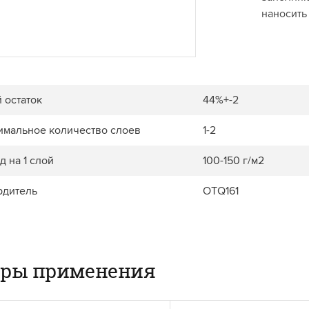
наносить
 остаток
44%+-2
имальное количество слоев
1-2
д на 1 слой
100-150 г/м2
рдитель
OTQ161
еры применения