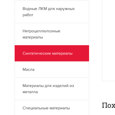
С
Водные ЛКМ для наружных
работ
Ме
ис
вы
Нитроцеллюлозные
до
материалы
по
со
Синтетические материалы
ма
ос
пр
Масла
де
Материалы для изделий из
металла
Пох
Специальные материалы