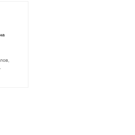
на
лов,
.