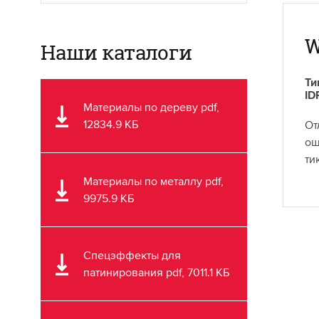
W
Наши каталоги
Ти
ID
Материалы по дереву pdf,
12834.9 КБ
От
ощ
ти
Материалы по металлу pdf,
9975.9 КБ
Спецэффекты для
патинирования pdf, 7011.1 КБ