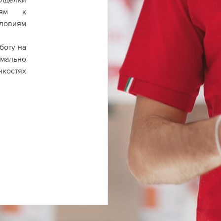
иям к
ловиям
боту на
мально
нкостях