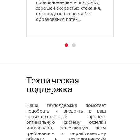
проникновением в подложку,
вертик
хорошей скоростью стекания,
наносит
однородностью цвета без
шлифо
образования пятен...
Техническая
поддержка
Наша техподдержка помогает
подобрать и внедрить в ваш
производственный процесс
оптимальную систему отделки
материалов, отвечающую всем
требованиям к окрашиваемому
объекту и технологическим