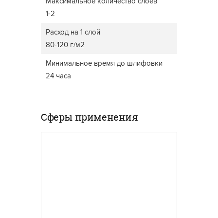
Максимальное количество слоев
1-2
Расход на 1 слой
80-120 г/м2
Минимальное время до шлифовки
24 часа
Сферы применения
САДОВАЯ МЕБЕЛЬ
ЧЕРДАК
Мебель для наружного
Polistu
использования требует
матери
высокой износостойкости и
сухим о
должна выдерживать
отличн
любые погодные условия.
характ