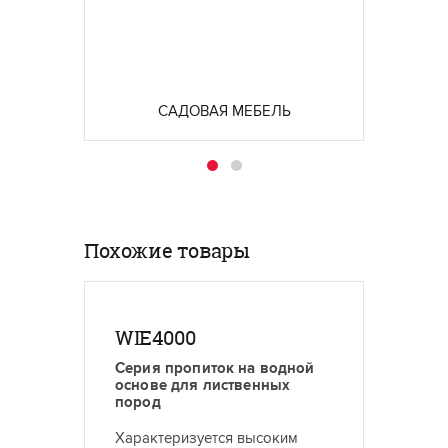
Polistuc создал
износос
специальные материалы на
матери
водной основе, способные
подойду
продлить срок службы
балок и
деревянных конструкций.
САДОВАЯ МЕБЕЛЬ
ЧЕРД
Похожие товары
WIE4000
OE10
Серия пропиток на водной
Тиксот
основе для лиственных
матовы
пород
Хорош
Характеризуется высоким
способ