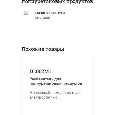
полиуретановых продуктов
ХАРАКТЕРИСТИКИ
Быстрый
Похожие товары
DL002M1
DL03
Разбавитель для
Разбав
полиуретановых продуктов
полиур
Медленный, замедлитель для
Высоко
электростатики
полиур