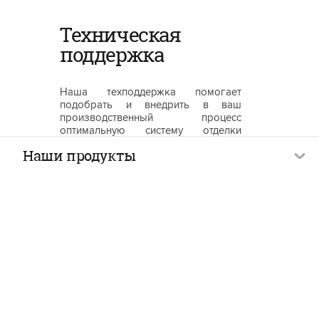
Техническая
поддержка
Наша техподдержка помогает
подобрать и внедрить в ваш
производственный процесс
оптимальную систему отделки
материалов, отвечающую всем
Наши продукты
требованиям к окрашиваемому
объекту и технологическим
условиям нанесения лакокрасочных
материалов.
По запросу клиента мы
осуществляем выездную работу на
предприятия, чтобы предоставить
максимально эффективную
консультационную помощь во всех
тонкостях нанесения
лакокрасочного покрытия