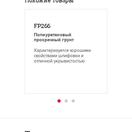
Похожие товары
FP266
FP25
Полиуретановый
Полиу
прозрачный грунт
прозра
Характеризуется хорошими
Полиур
свойствами шлифовки и
хорош
отличной укрывистостью
характ
укрыви