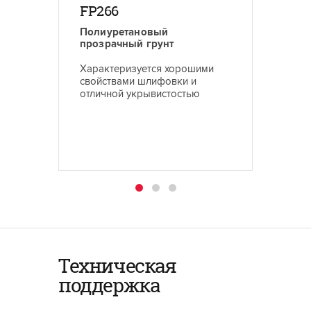
FP266
FP26
Полиуретановый
Прозр
прозрачный грунт
полиур
Характеризуется хорошими
Характ
свойствами шлифовки и
заполн
отличной укрывистостью
отличн
Техническая
поддержка