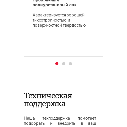
Прозрачный
Униве
полиуретановый лак
полиур
Характеризуется хорошей
Облада
тиксотропностью и
твердо
поверхностной твердостью
мягкос
механи
химиче
Техническая
поддержка
Наша техподдержка помогает
подобрать и внедрить в ваш