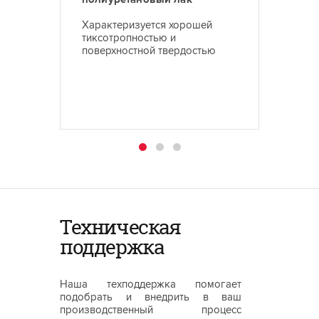
Характеризуется хорошей
Облада
тиксотропностью и
тиксот
поверхностной твердостью
способ
поверх
мягкос
Техническая
поддержка
Наша техподдержка помогает
подобрать и внедрить в ваш
производственный процесс