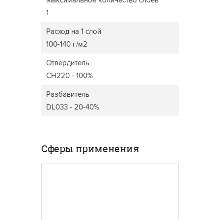
Максимальное количество слоев
1
Расход на 1 слой
100-140 г/м2
Отвердитель
CH220 - 100%
Разбавитель
DL033 - 20-40%
Сферы применения
ДВЕРИ
МЕБЕЛЬ ДЛЯ ДОМА
Широки
прозра
Лакокрасочные материалы
пигмен