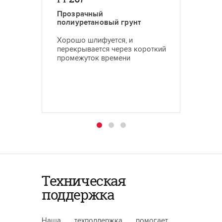
Прозрачный
Прозр
полиуретановый грунт
полиур
Хорошо шлифуется, и
С хоро
перекрывается через короткий
шлифов
промежуток времени
нанесе
заполн
Техническая
поддержка
Наша техподдержка помогает