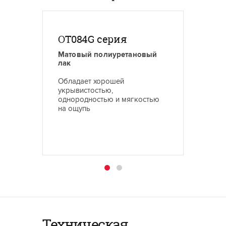
OT084G серия
LTA0
Матовый полиуретановый
Глянц
лак
Облада
Обладает хорошей
прочно
укрывистостью,
стойко
однородностью и мягкостью
на ощупь
Техническая