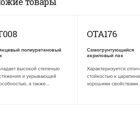
ожие товары
T008
OTA176
янцевый полиуретановый
Самогрунтующийся
к
акриловый лак
ладает высокой степенью
Характеризуется отли
стяжения и укрывающей
стойкостью к царапина
особностью, а также...
хорошими свойствами..