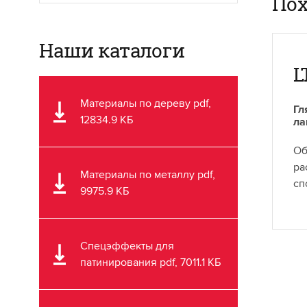
Пох
Наши каталоги
L
Материалы по дереву pdf,
Гл
12834.9 КБ
ла
Об
ра
Материалы по металлу pdf,
сп
9975.9 КБ
Спецэффекты для
патинирования pdf, 7011.1 КБ