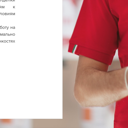
иям к
ловиям
боту на
мально
нкостях