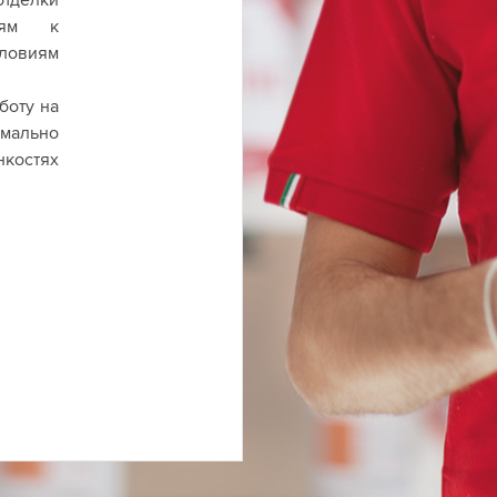
иям к
ловиям
боту на
мально
нкостях