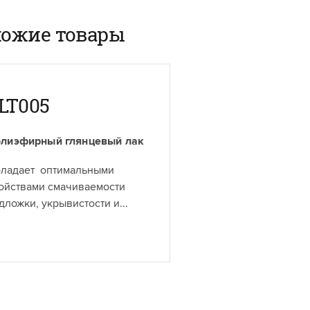
дерева.
ожие товары
LT005
лиэфирный глянцевый лак
ладает оптимальными
ойствами смачиваемости
дложки, укрывистости и...