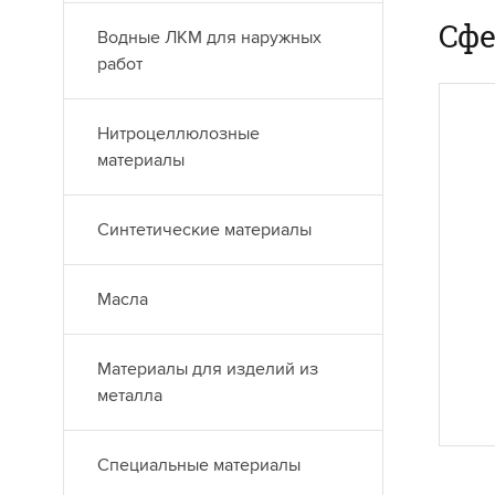
Сф
Водные ЛКМ для наружных
работ
Нитроцеллюлозные
М
материалы
Ла
Po
Синтетические материалы
эл
до
Масла
че
пр
из
Материалы для изделий из
по
металла
Специальные материалы