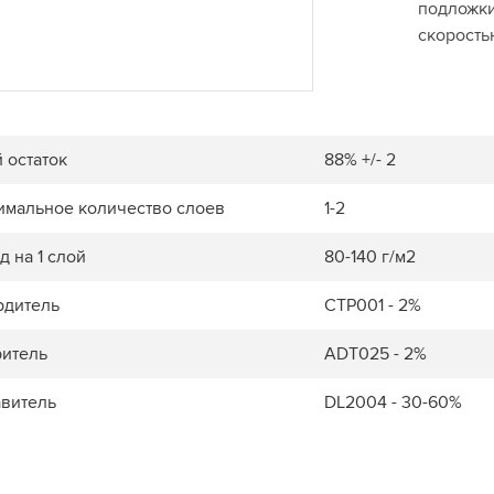
подложки
скорость
 остаток
88% +/- 2
имальное количество слоев
1-2
д на 1 слой
80-140 г/м2
рдитель
CTP001 - 2%
ритель
ADT025 - 2%
авитель
DL2004 - 30-60%