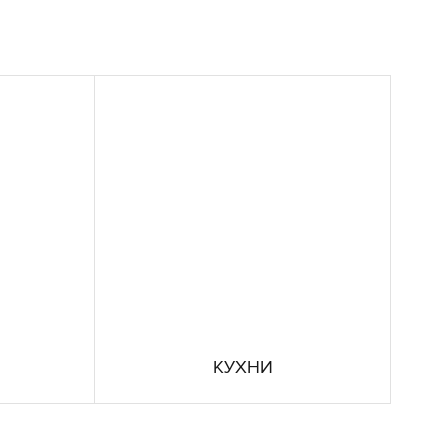
КУХНИ
В ассортименте Polistuc
представлен широкий
выбор полиуретановых и
акриловых эмалей, лаков и
грунтов для столешниц и
алов
кухонных фасадов, которые
з
обеспечивают высокую
износостойкость.
КУХНИ
ь