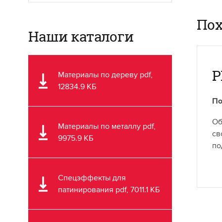
Пох
Наши каталоги
P
Материалы по дереву pdf,
12834.9 КБ
По
Об
Материалы по металлу pdf,
св
9975.9 КБ
по
Спецэффекты для
патинирования pdf, 7011.1 КБ