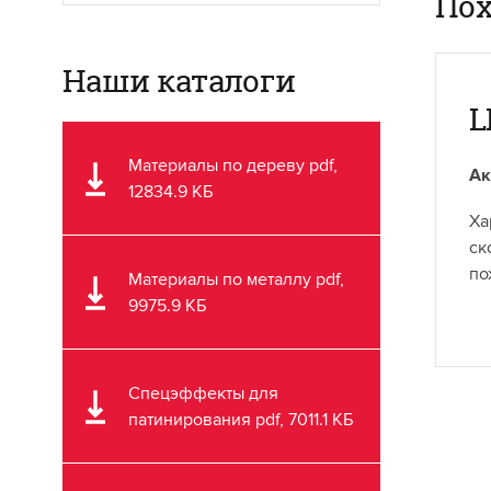
Пох
Наши каталоги
L
Материалы по дереву pdf,
Ак
12834.9 КБ
Ха
ск
по
Материалы по металлу pdf,
9975.9 КБ
Спецэффекты для
патинирования pdf, 7011.1 КБ