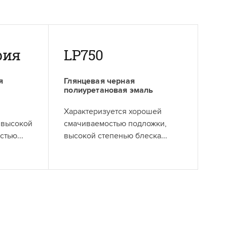
рия
LP750
я
Глянцевая черная
полиуретановая эмаль
й
Характеризуется хорошей
 высокой
смачиваемостью подложки,
тью...
высокой степенью блеска...