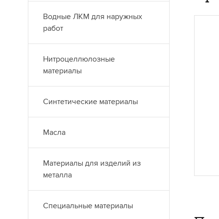
Водные ЛКМ для наружных
работ
М
Ла
Нитроцеллюлозные
ма
материалы
об
эл
Синтетические материалы
до
бл
ши
Масла
от
ра
др
Материалы для изделий из
металла
Специальные материалы