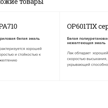
ожие товары
PA710
OP601TIX се
риловая белая эмаль
Белая полиуретанова
нежелтеющая эмаль
рактеризуется хорошей
Лак обладает хороше
оростью и стойкостью к
скоростью высыхания,
желтению
укрывающей способнос