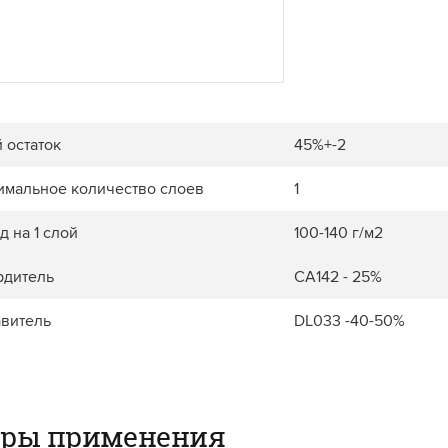
 остаток
45%+-2
имальное количество слоев
1
д на 1 слой
100-140 г/м2
рдитель
CA142 - 25%
авитель
DL033 -40-50%
еры применения