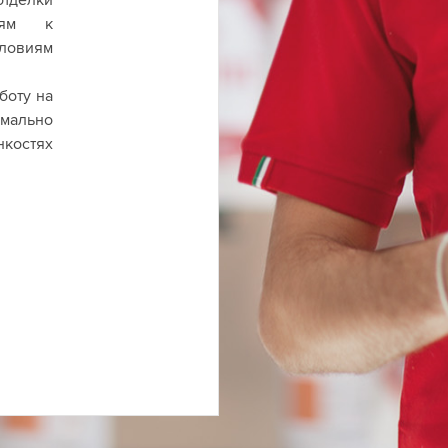
иям к
ловиям
боту на
мально
нкостях