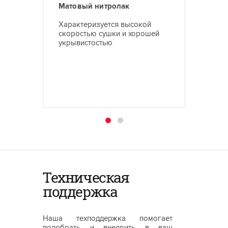
Матовый нитролак
Прозр
Характеризуется высокой
Характ
скоростью сушки и хорошей
блеско
укрывистостью
Техническая
поддержка
Наша техподдержка помогает
подобрать и внедрить в ваш