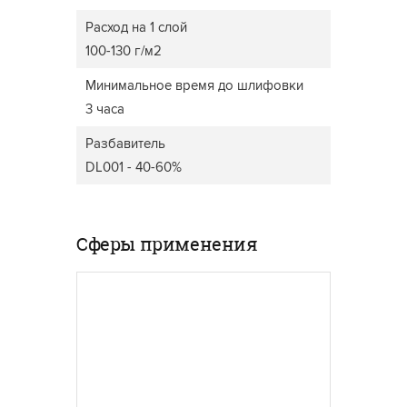
Расход на 1 слой
100-130 г/м2
Минимальное время до шлифовки
3 часа
Разбавитель
DL001 - 40-60%
Сферы применения
ДВЕРИ
МЕБЕЛЬ ДЛЯ ДОМА
Широки
прозра
Лакокрасочные материалы
пигмен
Polistuc обладают отличной
акрило
эластичностью и
полиур