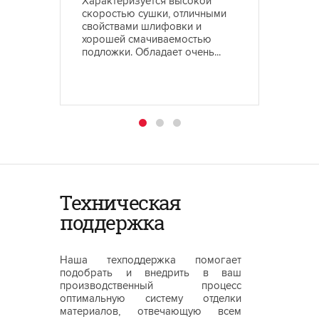
Характеризуется высокой
Облада
скоростью сушки, отличными
шлифуе
свойствами шлифовки и
смачив
хорошей смачиваемостью
также 
подложки. Обладает очень...
белизн
Техническая
поддержка
Наша техподдержка помогает
подобрать и внедрить в ваш
производственный процесс
оптимальную систему отделки
материалов, отвечающую всем