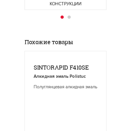
КОНСТРУКЦИИ
ЗЕМ
Похожие товары
SINTORAPID F410SE
SINT
Алкидная эмаль Polistuc
Алкидн
Полуглянцевая алкидная эмаль
Матова