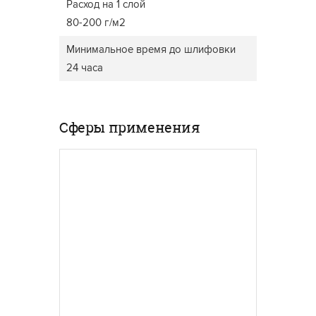
Расход на 1 слой
80-200 г/м2
Минимальное время до шлифовки
24 часа
Сферы применения
ПАРКЕТ И ЛЕСТНИЦЫ
ДЕКИН
Химическая стойкость,
Масло 
твердость покрытия и
произво
износостойкость — важные
облада
характеристики лака для
качест
паркетной и лестничной
обеспе
поверхности. В
защиту
ассортименте Polistuc вы
при лю
найдете полиуретановые,
условия
водные и полиэфирные