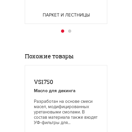
привле
материалы высокой
вид.
твердости.
ПАРКЕТ И ЛЕСТНИЦЫ
Похожие товары
VS1750
VS17
Масло для декинга
Масло 
Разработан на основе смеси
Облада
масел, модифицированных
стойкос
уретановыми смолами. В
также 
состав материала также входят
при эк
УФ-фильтры для...
условия