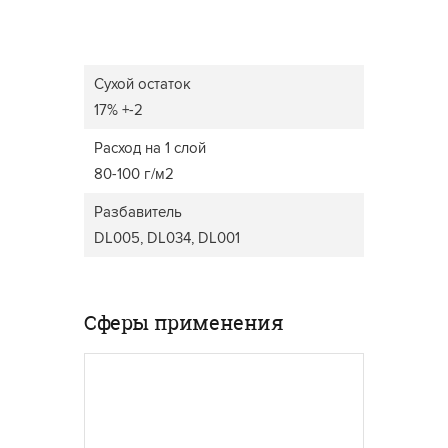
Сухой остаток
17% +-2
Расход на 1 слой
80-100 г/м2
Разбавитель
DL005, DL034, DL001
Сферы применения
ДВЕРИ
МЕБЕЛЬ ДЛЯ ДОМА
Широки
прозра