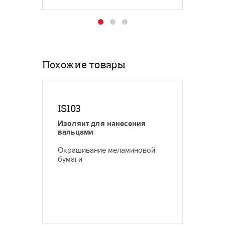
дерева.
Похожие товары
IS103
IS980
Изолянт для нанесения
Полиу
вальцами
Способ
Окрашивание меламиновой
древес
бумаги
танина
высоко
древес