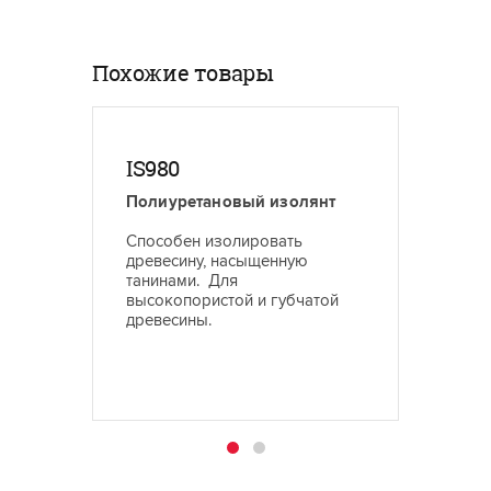
Похожие товары
IS980
FPB2
Полиуретановый изолянт
Белый
Способен изолировать
Облада
древесину, насыщенную
адгези
танинами. Для
шлифов
высокопористой и губчатой
вертик
древесины.