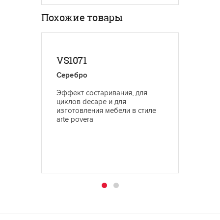
Похожие товары
VS1071
сери
Серебро
Серия 
старен
Эффект состаривания, для
Может 
циклов decape и для
распыл
изготовления мебели в стиле
предва
arte povera
отшлиф
патины 